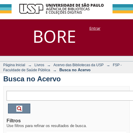
Busca no Acervo
Repositório
BORE
Entrar
DSpace/Manakin + Corisco
→
→
→
Página Inicial
Livros
Acervo das Bibliotecas da USP
FSP -
→
Busca no Acervo
Faculdade de Saúde Pública
Busca no Acervo
Filtros
Use filtros para refinar os resultados de busca.