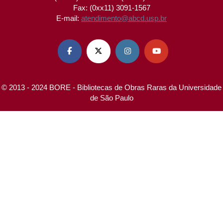
Fax: (0xx11) 3091-1567
E-mail:
atendimento@abcd.usp.br




© 2013 - 2024 BORE - Bibliotecas de Obras Raras da Universidade
de São Paulo