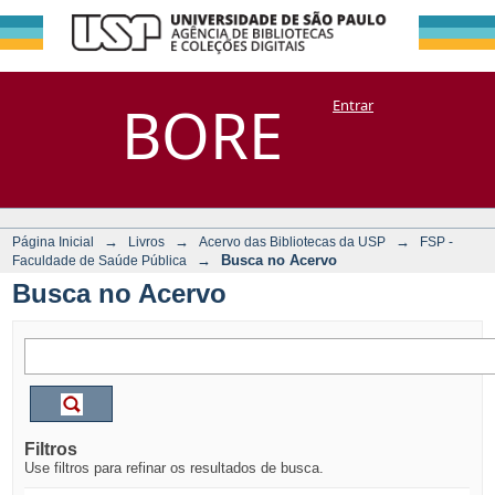
Busca no Acervo
Repositório
BORE
Entrar
DSpace/Manakin + Corisco
→
→
→
Página Inicial
Livros
Acervo das Bibliotecas da USP
FSP -
→
Busca no Acervo
Faculdade de Saúde Pública
Busca no Acervo
Filtros
Use filtros para refinar os resultados de busca.