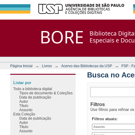
Busca no Acervo
Repositório DSpace/Manakin + Corisco
BORE
Biblioteca Digit
Especiais e Doc
→
→
→
Página Inicial
Livros
Acervo das Bibliotecas da USP
FSP - F
Busca no Ace
Listar por
Todo a biblioteca digital
Tipos de documento & Coleções
Data de publicação
Autor
Filtros
Título
Use filtros para refinar o
Assunto
Esta Coleção
Data de publicação
Filtros atuais:
Autor
Título
Assunto