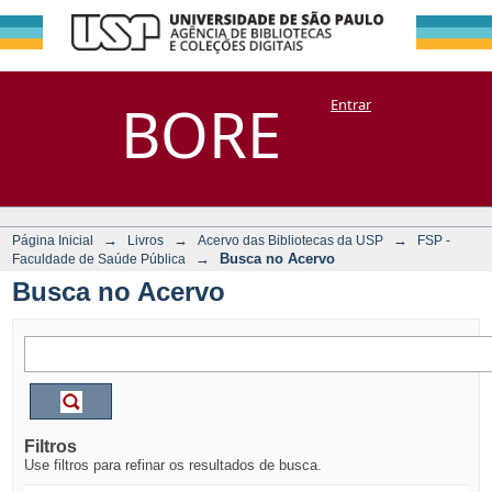
Busca no Acervo
Repositório
BORE
Entrar
DSpace/Manakin + Corisco
→
→
→
Página Inicial
Livros
Acervo das Bibliotecas da USP
FSP -
→
Busca no Acervo
Faculdade de Saúde Pública
Busca no Acervo
Filtros
Use filtros para refinar os resultados de busca.