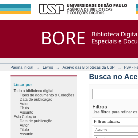
Busca no Acervo
Repositório DSpace/Manakin + Corisco
BORE
Biblioteca Digit
Especiais e Doc
→
→
→
Página Inicial
Livros
Acervo das Bibliotecas da USP
FSP - F
Busca no Ace
Listar por
Todo a biblioteca digital
Tipos de documento & Coleções
Data de publicação
Autor
Filtros
Título
Use filtros para refinar o
Assunto
Esta Coleção
Data de publicação
Filtros atuais:
Autor
Título
Assunto