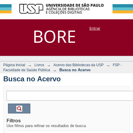
Busca no Acervo
Repositório
BORE
Entrar
DSpace/Manakin + Corisco
→
→
→
Página Inicial
Livros
Acervo das Bibliotecas da USP
FSP -
→
Busca no Acervo
Faculdade de Saúde Pública
Busca no Acervo
Filtros
Use filtros para refinar os resultados de busca.