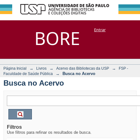
Busca no Acervo
Repositório
BORE
Entrar
DSpace/Manakin + Corisco
→
→
→
Página Inicial
Livros
Acervo das Bibliotecas da USP
FSP -
→
Busca no Acervo
Faculdade de Saúde Pública
Busca no Acervo
Filtros
Use filtros para refinar os resultados de busca.