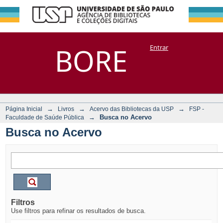
Busca no Acervo
Repositório
BORE
Entrar
DSpace/Manakin + Corisco
→
→
→
Página Inicial
Livros
Acervo das Bibliotecas da USP
FSP -
→
Busca no Acervo
Faculdade de Saúde Pública
Busca no Acervo
Filtros
Use filtros para refinar os resultados de busca.