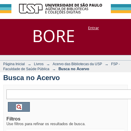
Busca no Acervo
Repositório
BORE
Entrar
DSpace/Manakin + Corisco
→
→
→
Página Inicial
Livros
Acervo das Bibliotecas da USP
FSP -
→
Busca no Acervo
Faculdade de Saúde Pública
Busca no Acervo
Filtros
Use filtros para refinar os resultados de busca.