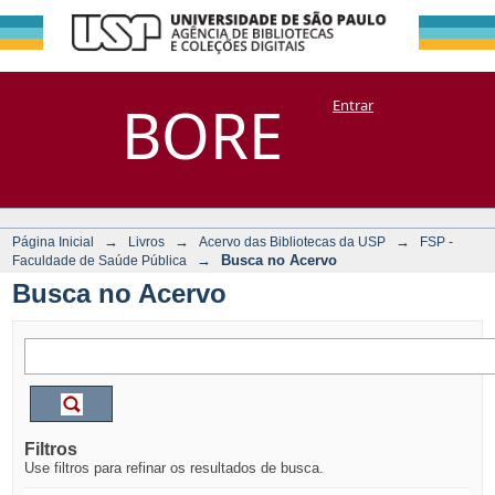
Busca no Acervo
Repositório
BORE
Entrar
DSpace/Manakin + Corisco
→
→
→
Página Inicial
Livros
Acervo das Bibliotecas da USP
FSP -
→
Busca no Acervo
Faculdade de Saúde Pública
Busca no Acervo
Filtros
Use filtros para refinar os resultados de busca.