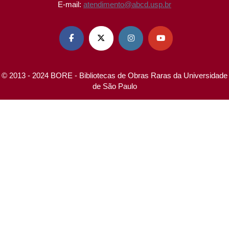
E-mail:
atendimento@abcd.usp.br




© 2013 - 2024 BORE - Bibliotecas de Obras Raras da Universidade
de São Paulo