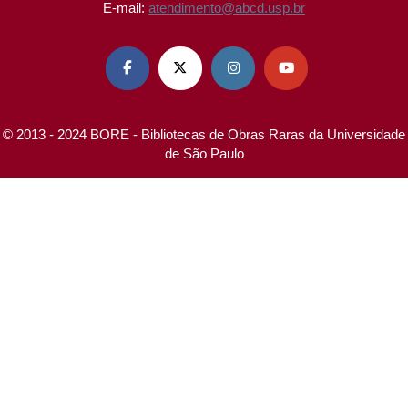
E-mail:
atendimento@abcd.usp.br




© 2013 - 2024 BORE - Bibliotecas de Obras Raras da Universidade
de São Paulo