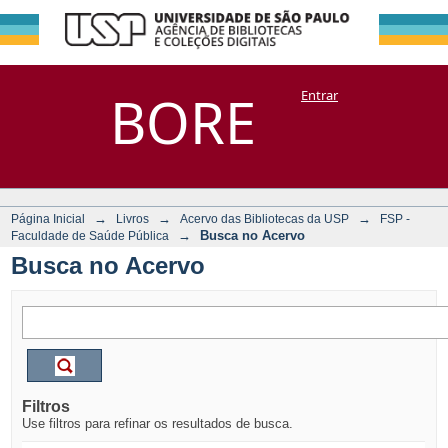
Busca no Acervo
Repositório
BORE
Entrar
DSpace/Manakin + Corisco
→
→
→
Página Inicial
Livros
Acervo das Bibliotecas da USP
FSP -
→
Busca no Acervo
Faculdade de Saúde Pública
Busca no Acervo
Filtros
Use filtros para refinar os resultados de busca.