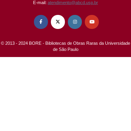
E-mail:
atendimento@abcd.usp.br




© 2013 - 2024 BORE - Bibliotecas de Obras Raras da Universidade
de São Paulo