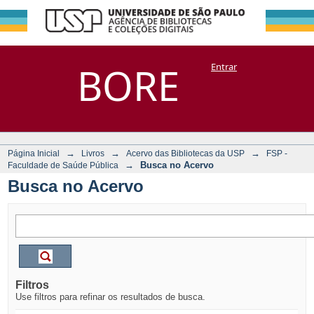
Busca no Acervo
Repositório
BORE
Entrar
DSpace/Manakin + Corisco
→
→
→
Página Inicial
Livros
Acervo das Bibliotecas da USP
FSP -
→
Busca no Acervo
Faculdade de Saúde Pública
Busca no Acervo
Filtros
Use filtros para refinar os resultados de busca.