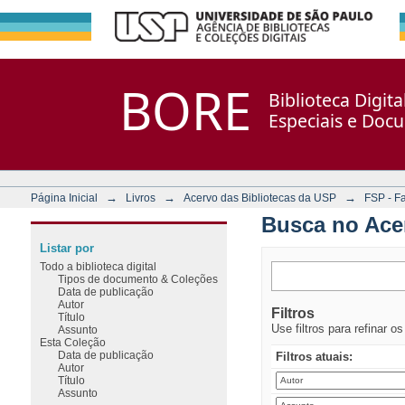
Busca no Acervo
Repositório DSpace/Manakin + Corisco
BORE
Biblioteca Digit
Especiais e Doc
→
→
→
Página Inicial
Livros
Acervo das Bibliotecas da USP
FSP - F
Busca no Ace
Listar por
Todo a biblioteca digital
Tipos de documento & Coleções
Data de publicação
Autor
Filtros
Título
Use filtros para refinar o
Assunto
Esta Coleção
Data de publicação
Filtros atuais:
Autor
Título
Assunto