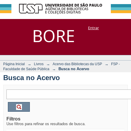
Busca no Acervo
Repositório
BORE
Entrar
DSpace/Manakin + Corisco
→
→
→
Página Inicial
Livros
Acervo das Bibliotecas da USP
FSP -
→
Busca no Acervo
Faculdade de Saúde Pública
Busca no Acervo
Filtros
Use filtros para refinar os resultados de busca.