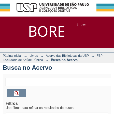
Busca no Acervo
Repositório
BORE
Entrar
DSpace/Manakin + Corisco
→
→
→
Página Inicial
Livros
Acervo das Bibliotecas da USP
FSP -
→
Busca no Acervo
Faculdade de Saúde Pública
Busca no Acervo
Filtros
Use filtros para refinar os resultados de busca.