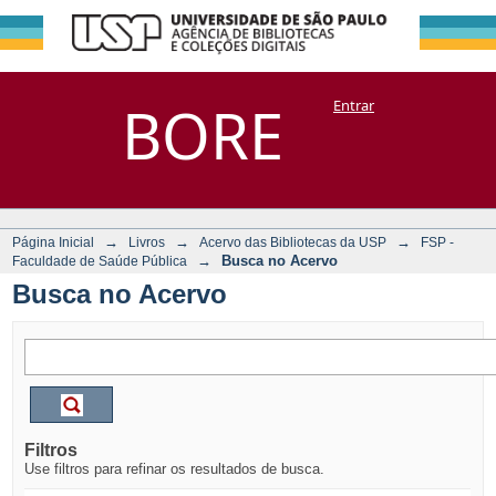
Busca no Acervo
Repositório
BORE
Entrar
DSpace/Manakin + Corisco
→
→
→
Página Inicial
Livros
Acervo das Bibliotecas da USP
FSP -
→
Busca no Acervo
Faculdade de Saúde Pública
Busca no Acervo
Filtros
Use filtros para refinar os resultados de busca.