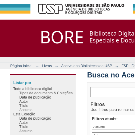
Busca no Acervo
Repositório DSpace/Manakin + Corisco
BORE
Biblioteca Digit
Especiais e Doc
→
→
→
Página Inicial
Livros
Acervo das Bibliotecas da USP
FSP - F
Busca no Ace
Listar por
Todo a biblioteca digital
Tipos de documento & Coleções
Data de publicação
Autor
Filtros
Título
Use filtros para refinar o
Assunto
Esta Coleção
Data de publicação
Filtros atuais:
Autor
Título
Assunto