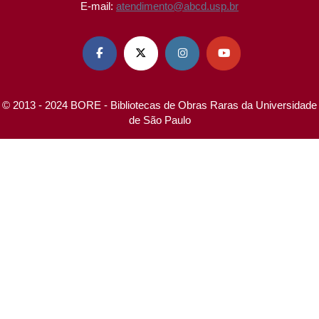
E-mail:
atendimento@abcd.usp.br




© 2013 - 2024 BORE - Bibliotecas de Obras Raras da Universidade
de São Paulo