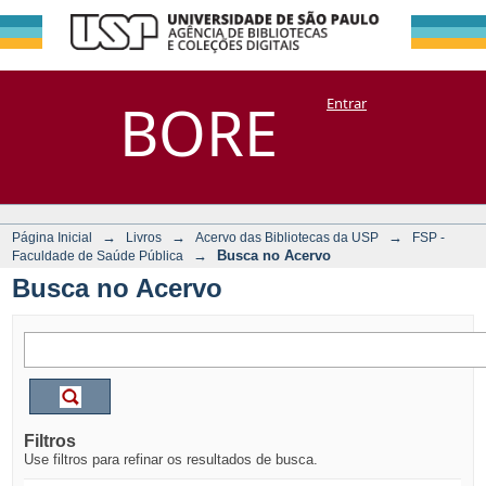
Busca no Acervo
Repositório
BORE
Entrar
DSpace/Manakin + Corisco
→
→
→
Página Inicial
Livros
Acervo das Bibliotecas da USP
FSP -
→
Busca no Acervo
Faculdade de Saúde Pública
Busca no Acervo
Filtros
Use filtros para refinar os resultados de busca.