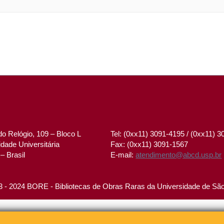
o Relógio, 109 – Bloco L
Tel: (0xx11) 3091-4195 / (0xx11) 
dade Universitária
Fax: (0xx11) 3091-1567
– Brasil
E-mail:
atendimento@abcd.usp.br
 - 2024 BORE - Bibliotecas de Obras Raras da Universidade de Sã