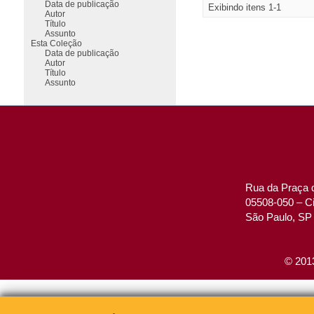
Data de publicação
Exibindo itens 1-1
Autor
Título
Assunto
Esta Coleção
Data de publicação
Autor
Título
Assunto
Rua da Praça d
05508-050 – Ci
São Paulo, SP 
© 2013