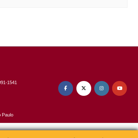
3091-1541




o Paulo