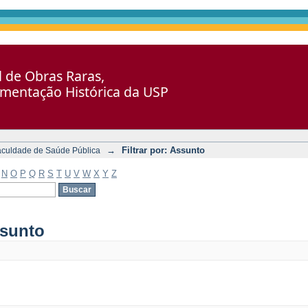
al de Obras Raras,
umentação Histórica da USP
→
Filtrar por: Assunto
aculdade de Saúde Pública
N
O
P
Q
R
S
T
U
V
W
X
Y
Z
ssunto