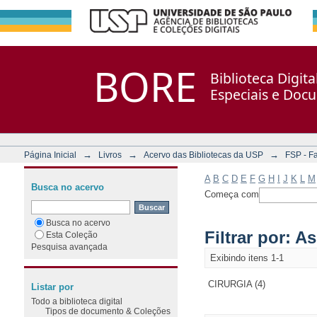
Filtrar por: Assunto
Repositório DSpace/Manakin + Corisco
BORE
Biblioteca Digit
Especiais e Doc
→
→
→
Página Inicial
Livros
Acervo das Bibliotecas da USP
FSP - F
A
B
C
D
E
F
G
H
I
J
K
L
M
Busca no acervo
Começa com
Busca no acervo
Filtrar por: A
Esta Coleção
Pesquisa avançada
Exibindo itens 1-1
CIRURGIA (4)
Listar por
Todo a biblioteca digital
Tipos de documento & Coleções