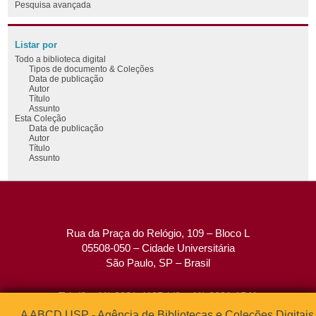
Pesquisa avançada
Listar por
Todo a biblioteca digital
Tipos de documento & Coleções
Data de publicação
Autor
Título
Assunto
Esta Coleção
Data de publicação
Autor
Título
Assunto
Rua da Praça do Relógio, 109 – Bloco L
05508-050 – Cidade Universitária
São Paulo, SP – Brasil
Tel: (0xx11) 3091-4195 / (0xx11) 3091-1541
Fax: (0xx11) 3091-1567
A ABCD USP - Agência de Bibliotecas e Coleções Digitais