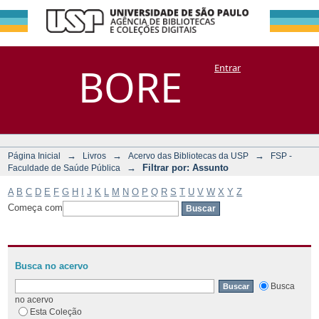
Filtrar por:
Repositório
BORE
Entrar
DSpace/Manakin + Corisco
Assunto
→
→
→
Página Inicial
Livros
Acervo das Bibliotecas da USP
FSP -
→
Filtrar por: Assunto
Faculdade de Saúde Pública
A
B
C
D
E
F
G
H
I
J
K
L
M
N
O
P
Q
R
S
T
U
V
W
X
Y
Z
Começa com
Busca no acervo
Busca
no acervo
Esta Coleção