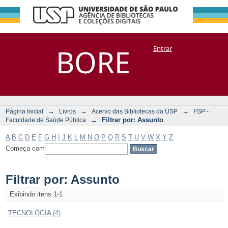
Filtrar por:
Repositório
BORE
Entrar
DSpace/Manakin + Corisco
Assunto
→
→
→
Página Inicial
Livros
Acervo das Bibliotecas da USP
FSP -
→
Filtrar por: Assunto
Faculdade de Saúde Pública
A
B
C
D
E
F
G
H
I
J
K
L
M
N
O
P
Q
R
S
T
U
V
W
X
Y
Z
Começa com
Filtrar por: Assunto
Exibindo itens 1-1
TECNOLOGIA (4)