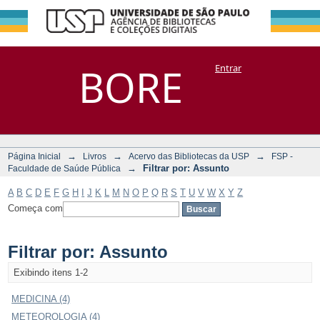
Filtrar por:
Repositório
BORE
Entrar
DSpace/Manakin + Corisco
Assunto
→
→
→
Página Inicial
Livros
Acervo das Bibliotecas da USP
FSP -
→
Filtrar por: Assunto
Faculdade de Saúde Pública
A
B
C
D
E
F
G
H
I
J
K
L
M
N
O
P
Q
R
S
T
U
V
W
X
Y
Z
Começa com
Filtrar por: Assunto
Exibindo itens 1-2
MEDICINA (4)
METEOROLOGIA (4)