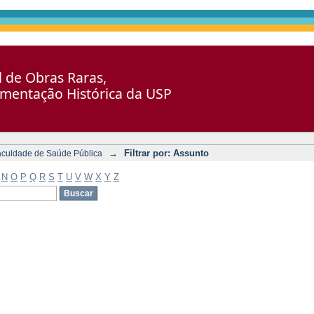
al de Obras Raras,
umentação Histórica da USP
→
Filtrar por: Assunto
aculdade de Saúde Pública
N
O
P
Q
R
S
T
U
V
W
X
Y
Z