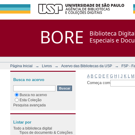
Filtrar por: Assunto
Repositório DSpace/Manakin + Corisco
BORE
Biblioteca Digit
Especiais e Doc
→
→
→
Página Inicial
Livros
Acervo das Bibliotecas da USP
FSP - F
A
B
C
D
E
F
G
H
I
J
K
L
M
Busca no acervo
Começa com
Busca no acervo
Esta Coleção
Pesquisa avançada
Listar por
Todo a biblioteca digital
Tipos de documento & Coleções