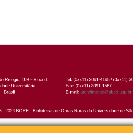
o Relógio, 109 – Bloco L
Tel: (0xx11) 3091-4195 / (0xx11) 
dade Universitária
Fax: (0xx11) 3091-1567
– Brasil
E-mail:
atendimento@abcd.usp.br
 - 2024 BORE - Bibliotecas de Obras Raras da Universidade de Sã