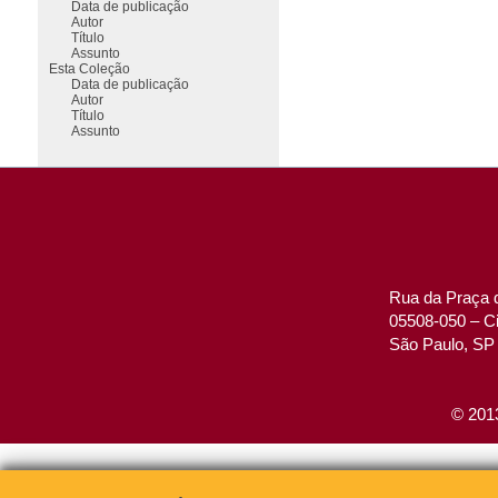
Data de publicação
Autor
Título
Assunto
Esta Coleção
Data de publicação
Autor
Título
Assunto
Rua da Praça d
05508-050 – Ci
São Paulo, SP 
© 2013