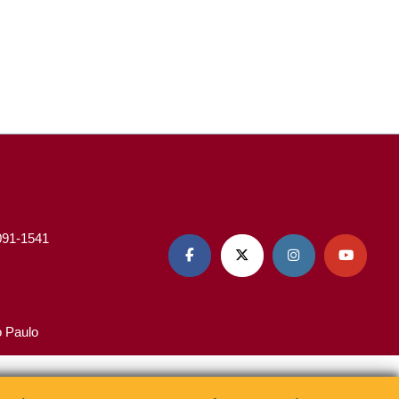
3091-1541




o Paulo