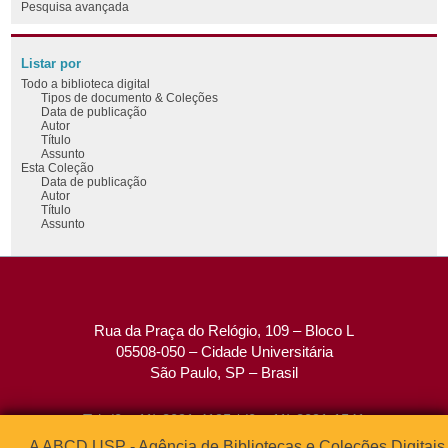
Pesquisa avançada
Listar por
Todo a biblioteca digital
Tipos de documento & Coleções
Data de publicação
Autor
Título
Assunto
Esta Coleção
Data de publicação
Autor
Título
Assunto
Rua da Praça do Relógio, 109 – Bloco L
05508-050 – Cidade Universitária
São Paulo, SP – Brasil
Tel: (0xx11) 3091-4195 / (0xx11) 3091-1541
Fax: (0xx11) 3091-1567
A ABCD USP - Agência de Bibliotecas e Coleções Digitais