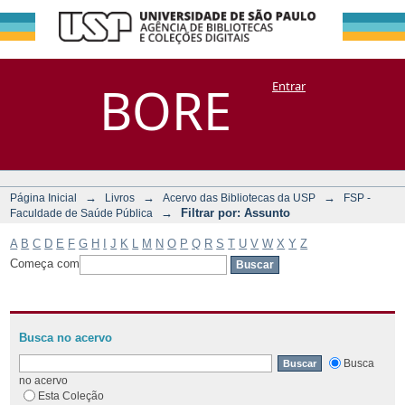
Filtrar por:
Repositório
BORE
Entrar
DSpace/Manakin + Corisco
Assunto
→
→
→
Página Inicial
Livros
Acervo das Bibliotecas da USP
FSP -
→
Filtrar por: Assunto
Faculdade de Saúde Pública
A
B
C
D
E
F
G
H
I
J
K
L
M
N
O
P
Q
R
S
T
U
V
W
X
Y
Z
Começa com
Busca no acervo
Busca
no acervo
Esta Coleção