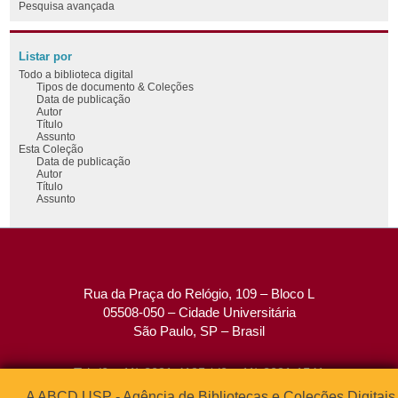
Pesquisa avançada
Listar por
Todo a biblioteca digital
Tipos de documento & Coleções
Data de publicação
Autor
Título
Assunto
Esta Coleção
Data de publicação
Autor
Título
Assunto
Rua da Praça do Relógio, 109 – Bloco L
05508-050 – Cidade Universitária
São Paulo, SP – Brasil
Tel: (0xx11) 3091-4195 / (0xx11) 3091-1541
Fax: (0xx11) 3091-1567
A ABCD USP - Agência de Bibliotecas e Coleções Digitais