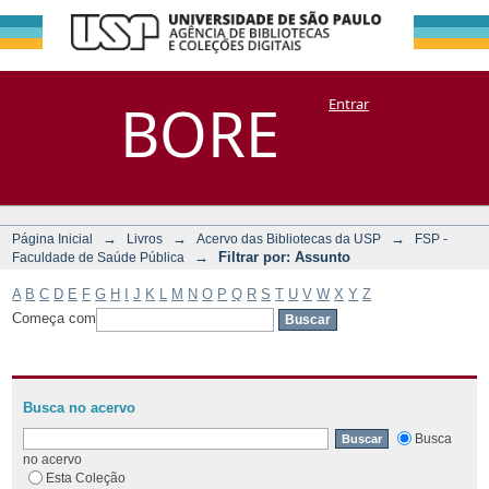
Filtrar por:
Repositório
BORE
Entrar
DSpace/Manakin + Corisco
Assunto
→
→
→
Página Inicial
Livros
Acervo das Bibliotecas da USP
FSP -
→
Filtrar por: Assunto
Faculdade de Saúde Pública
A
B
C
D
E
F
G
H
I
J
K
L
M
N
O
P
Q
R
S
T
U
V
W
X
Y
Z
Começa com
Busca no acervo
Busca
no acervo
Esta Coleção