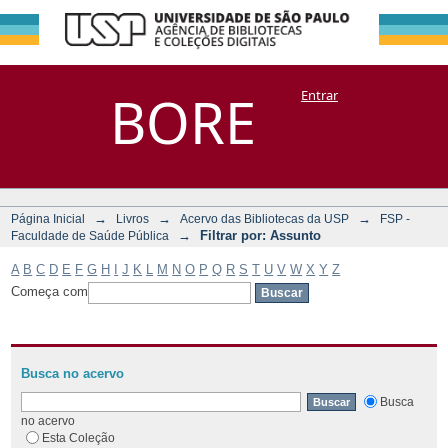
Filtrar por:
Repositório
BORE
Entrar
DSpace/Manakin + Corisco
Assunto
→
→
→
Página Inicial
Livros
Acervo das Bibliotecas da USP
FSP -
→
Filtrar por: Assunto
Faculdade de Saúde Pública
A
B
C
D
E
F
G
H
I
J
K
L
M
N
O
P
Q
R
S
T
U
V
W
X
Y
Z
Começa com
Busca no acervo
Busca
no acervo
Esta Coleção