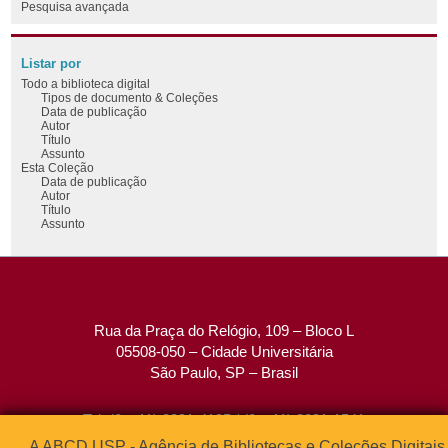
Pesquisa avançada
Listar por
Todo a biblioteca digital
Tipos de documento & Coleções
Data de publicação
Autor
Título
Assunto
Esta Coleção
Data de publicação
Autor
Título
Assunto
Rua da Praça do Relógio, 109 – Bloco L
05508-050 – Cidade Universitária
São Paulo, SP – Brasil
Tel: (0xx11) 3091-4195 / (0xx11) 3091-1541
Fax: (0xx11) 3091-1567
A ABCD USP - Agência de Bibliotecas e Coleções Digitais