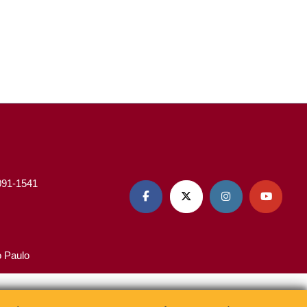
3091-1541




o Paulo