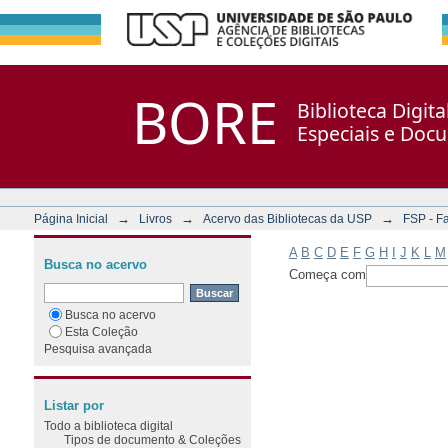
Filtrar por: Assunto
Repositório DSpace/Manakin + Corisco
BORE
Biblioteca Digit
Especiais e Doc
→
→
→
Página Inicial
Livros
Acervo das Bibliotecas da USP
FSP - F
A
B
C
D
E
F
G
H
I
J
K
L
M
Busca no acervo
Começa com
Busca no acervo
Esta Coleção
Pesquisa avançada
Listar por
Todo a biblioteca digital
Tipos de documento & Coleções