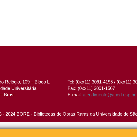
o Relógio, 109 – Bloco L
Tel: (0xx11) 3091-4195 / (0xx11) 
dade Universitária
Fax: (0xx11) 3091-1567
– Brasil
E-mail:
atendimento@abcd.usp.br
 - 2024 BORE - Bibliotecas de Obras Raras da Universidade de Sã