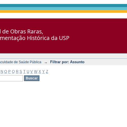
al de Obras Raras,
umentação Histórica da USP
→
Filtrar por: Assunto
aculdade de Saúde Pública
N
O
P
Q
R
S
T
U
V
W
X
Y
Z