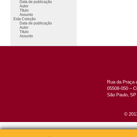
Data de publicação
Autor
Título
Assunto
Esta Coleção
Data de publicação
Autor
Título
Assunto
Rua da Praça d
05508-050 – Ci
São Paulo, SP 
© 2013