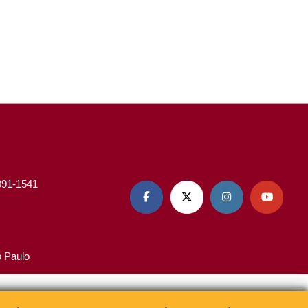
3091-1541




o Paulo