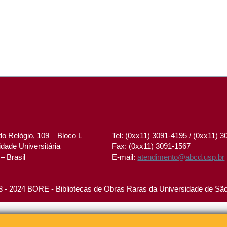
o Relógio, 109 – Bloco L
Tel: (0xx11) 3091-4195 / (0xx11) 
dade Universitária
Fax: (0xx11) 3091-1567
– Brasil
E-mail:
atendimento@abcd.usp.br
 - 2024 BORE - Bibliotecas de Obras Raras da Universidade de Sã