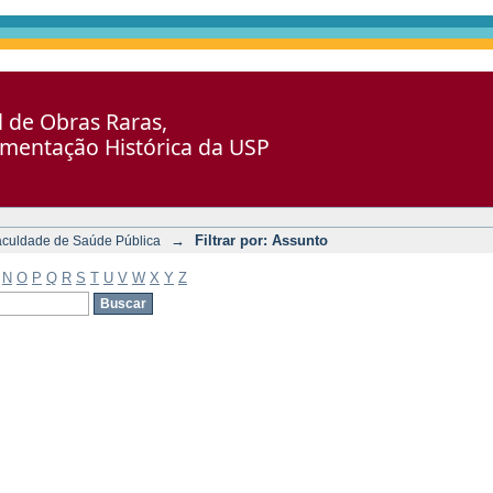
al de Obras Raras,
umentação Histórica da USP
→
Filtrar por: Assunto
aculdade de Saúde Pública
N
O
P
Q
R
S
T
U
V
W
X
Y
Z