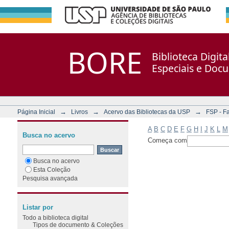
Filtrar por: Assunto
Repositório DSpace/Manakin + Corisco
BORE
Biblioteca Digit
Especiais e Doc
→
→
→
Página Inicial
Livros
Acervo das Bibliotecas da USP
FSP - F
A
B
C
D
E
F
G
H
I
J
K
L
M
Busca no acervo
Começa com
Busca no acervo
Esta Coleção
Pesquisa avançada
Listar por
Todo a biblioteca digital
Tipos de documento & Coleções