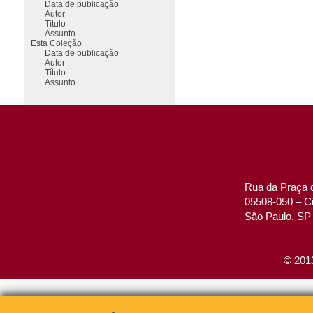
Data de publicação
Autor
Título
Assunto
Esta Coleção
Data de publicação
Autor
Título
Assunto
Rua da Praça d
05508-050 – Ci
São Paulo, SP 
© 2013