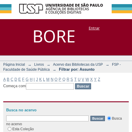
Filtrar por:
Repositório
BORE
Entrar
DSpace/Manakin + Corisco
Assunto
→
→
→
Página Inicial
Livros
Acervo das Bibliotecas da USP
FSP -
→
Filtrar por: Assunto
Faculdade de Saúde Pública
A
B
C
D
E
F
G
H
I
J
K
L
M
N
O
P
Q
R
S
T
U
V
W
X
Y
Z
Começa com
Busca no acervo
Busca
no acervo
Esta Coleção