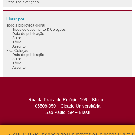
Pesquisa avançada
Listar por
Todo a biblioteca digital
Tipos de documento & Coleções
Data de publicação
Autor
Título
Assunto
Esta Coleção
Data de publicação
Autor
Título
Assunto
Rua da Praça do Relógio, 109 – Bloco L
05508-050 – Cidade Universitária
São Paulo, SP – Brasil
Tel: (0xx11) 3091-4195 / (0xx11) 3091-1541
Fax: (0xx11) 3091-1567
A ABCD USP - Agência de Bibliotecas e Coleções Digitais