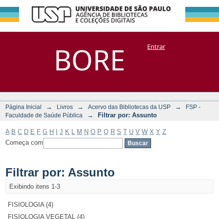
Filtrar por:
Repositório
BORE
Entrar
DSpace/Manakin + Corisco
Assunto
→
→
→
Página Inicial
Livros
Acervo das Bibliotecas da USP
FSP -
→
Filtrar por: Assunto
Faculdade de Saúde Pública
A
B
C
D
E
F
G
H
I
J
K
L
M
N
O
P
Q
R
S
T
U
V
W
X
Y
Z
Começa com
Filtrar por: Assunto
Exibindo itens 1-3
FISIOLOGIA (4)
FISIOLOGIA VEGETAL (4)