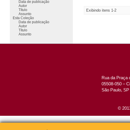
Data de publicação
Autor
Título
Exibindo itens 1-2
Assunto
Esta Coleção
Data de publicação
Autor
Título
Assunto
Rua da Praça d
05508-050 – Ci
São Paulo, SP 
© 2013