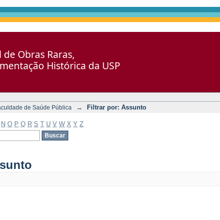
al de Obras Raras,
umentação Histórica da USP
→
Filtrar por: Assunto
aculdade de Saúde Pública
N
O
P
Q
R
S
T
U
V
W
X
Y
Z
ssunto