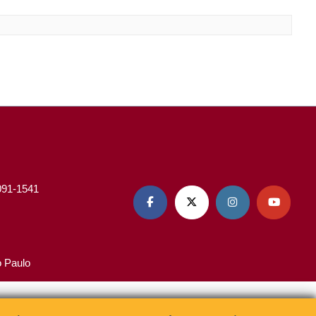
3091-1541




o Paulo