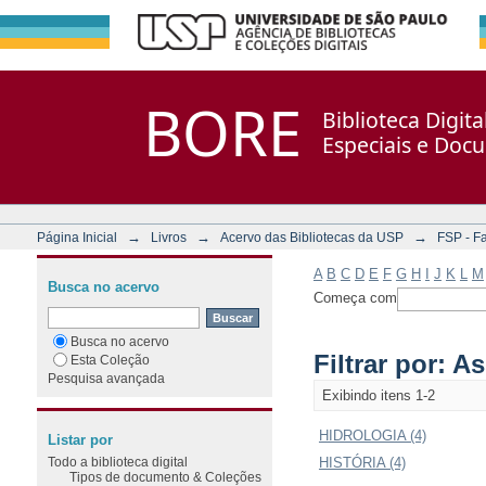
Filtrar por: Assunto
Repositório DSpace/Manakin + Corisco
BORE
Biblioteca Digit
Especiais e Doc
→
→
→
Página Inicial
Livros
Acervo das Bibliotecas da USP
FSP - F
A
B
C
D
E
F
G
H
I
J
K
L
M
Busca no acervo
Começa com
Busca no acervo
Filtrar por: A
Esta Coleção
Pesquisa avançada
Exibindo itens 1-2
HIDROLOGIA (4)
Listar por
Todo a biblioteca digital
HISTÓRIA (4)
Tipos de documento & Coleções