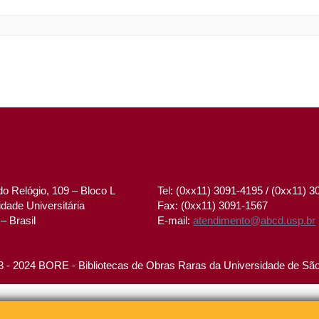
o Relógio, 109 – Bloco L
Tel: (0xx11) 3091-4195 / (0xx11) 
dade Universitária
Fax: (0xx11) 3091-1567
– Brasil
E-mail:
atendimento@abcd.usp.br
 - 2024 BORE - Bibliotecas de Obras Raras da Universidade de Sã