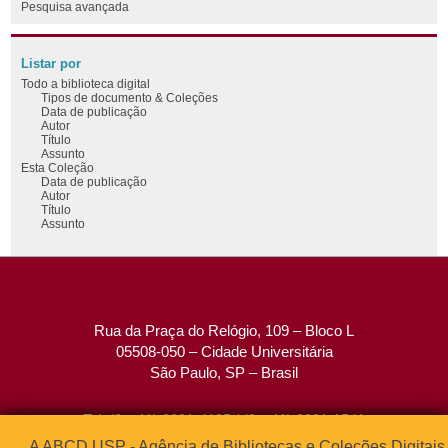
Pesquisa avançada
Listar por
Todo a biblioteca digital
Tipos de documento & Coleções
Data de publicação
Autor
Título
Assunto
Esta Coleção
Data de publicação
Autor
Título
Assunto
Rua da Praça do Relógio, 109 – Bloco L
05508-050 – Cidade Universitária
São Paulo, SP – Brasil
Tel: (0xx11) 3091-4195 / (0xx11) 3091-1541
Fax: (0xx11) 3091-1567
A ABCD USP - Agência de Bibliotecas e Coleções Digitais