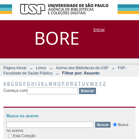
Filtrar por:
Repositório
BORE
Entrar
DSpace/Manakin + Corisco
Assunto
→
→
→
Página Inicial
Livros
Acervo das Bibliotecas da USP
FSP -
→
Filtrar por: Assunto
Faculdade de Saúde Pública
A
B
C
D
E
F
G
H
I
J
K
L
M
N
O
P
Q
R
S
T
U
V
W
X
Y
Z
Começa com
Busca no acervo
Busca
no acervo
Esta Coleção