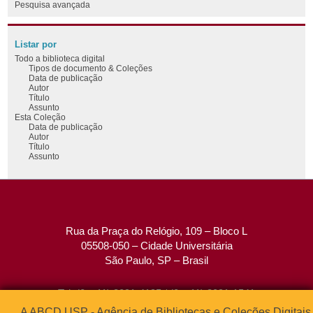
Pesquisa avançada
Listar por
Todo a biblioteca digital
Tipos de documento & Coleções
Data de publicação
Autor
Título
Assunto
Esta Coleção
Data de publicação
Autor
Título
Assunto
Rua da Praça do Relógio, 109 – Bloco L
05508-050 – Cidade Universitária
São Paulo, SP – Brasil
Tel: (0xx11) 3091-4195 / (0xx11) 3091-1541
Fax: (0xx11) 3091-1567
A ABCD USP - Agência de Bibliotecas e Coleções Digitais