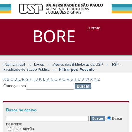
Filtrar por:
Repositório
BORE
Entrar
DSpace/Manakin + Corisco
Assunto
→
→
→
Página Inicial
Livros
Acervo das Bibliotecas da USP
FSP -
→
Filtrar por: Assunto
Faculdade de Saúde Pública
A
B
C
D
E
F
G
H
I
J
K
L
M
N
O
P
Q
R
S
T
U
V
W
X
Y
Z
Começa com
Busca no acervo
Busca
no acervo
Esta Coleção