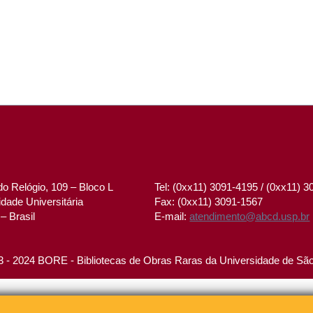
o Relógio, 109 – Bloco L
Tel: (0xx11) 3091-4195 / (0xx11) 
dade Universitária
Fax: (0xx11) 3091-1567
– Brasil
E-mail:
atendimento@abcd.usp.br
 - 2024 BORE - Bibliotecas de Obras Raras da Universidade de Sã