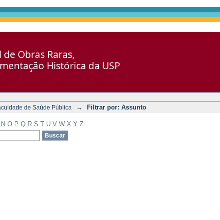
al de Obras Raras,
umentação Histórica da USP
→
Filtrar por: Assunto
aculdade de Saúde Pública
N
O
P
Q
R
S
T
U
V
W
X
Y
Z