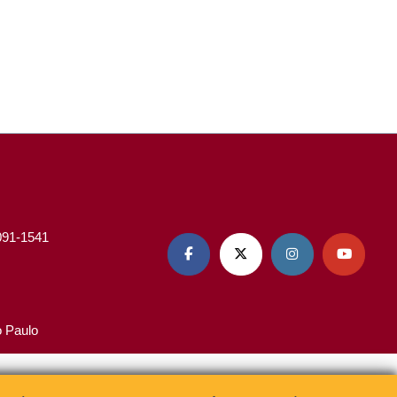
3091-1541




o Paulo