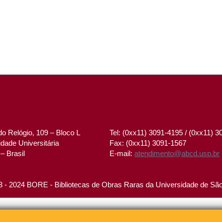
o Relógio, 109 – Bloco L
Tel: (0xx11) 3091-4195 / (0xx11) 
dade Universitária
Fax: (0xx11) 3091-1567
– Brasil
E-mail:
atendimento@abcd.usp.br
 - 2024 BORE - Bibliotecas de Obras Raras da Universidade de Sã