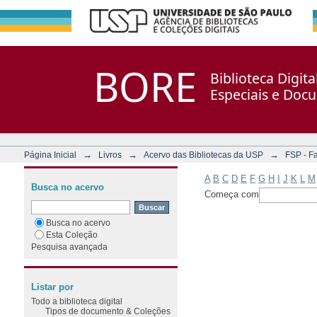
Filtrar por: Assunto
Repositório DSpace/Manakin + Corisco
BORE
Biblioteca Digit
Especiais e Doc
→
→
→
Página Inicial
Livros
Acervo das Bibliotecas da USP
FSP - F
A
B
C
D
E
F
G
H
I
J
K
L
M
Busca no acervo
Começa com
Busca no acervo
Esta Coleção
Pesquisa avançada
Listar por
Todo a biblioteca digital
Tipos de documento & Coleções