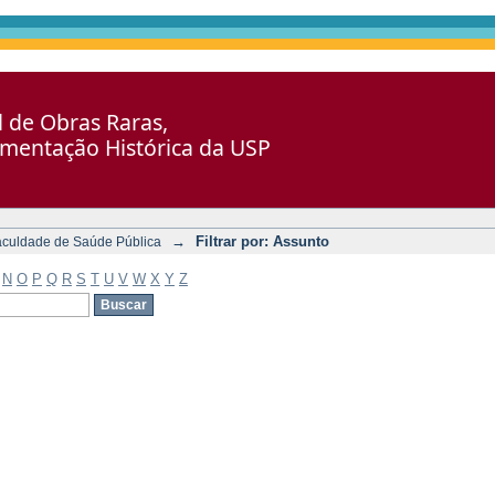
al de Obras Raras,
umentação Histórica da USP
→
Filtrar por: Assunto
aculdade de Saúde Pública
N
O
P
Q
R
S
T
U
V
W
X
Y
Z