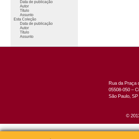
Data de publicação
Autor
Título
Assunto
Esta Coleção
Data de publicação
Autor
Título
Assunto
Rua da Praça d
05508-050 – Ci
São Paulo, SP 
© 2013