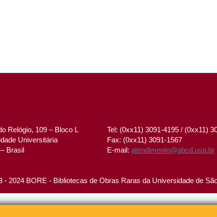
o Relógio, 109 – Bloco L
Tel: (0xx11) 3091-4195 / (0xx11) 
dade Universitária
Fax: (0xx11) 3091-1567
– Brasil
E-mail:
atendimento@abcd.usp.br
 - 2024 BORE - Bibliotecas de Obras Raras da Universidade de Sã