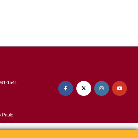
3091-1541




o Paulo