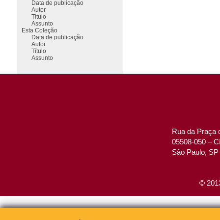
Data de publicação
Autor
Título
Assunto
Esta Coleção
Data de publicação
Autor
Título
Assunto
Rua da Praça d
05508-050 – Ci
São Paulo, SP 
© 2013