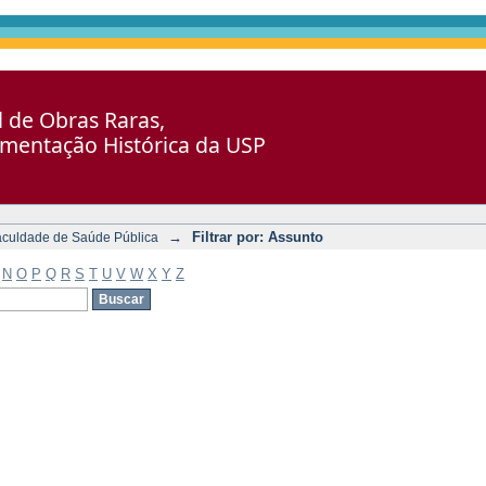
al de Obras Raras,
umentação Histórica da USP
→
Filtrar por: Assunto
aculdade de Saúde Pública
N
O
P
Q
R
S
T
U
V
W
X
Y
Z