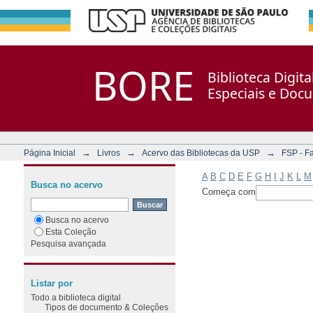
Filtrar por: Assunto
Repositório DSpace/Manakin + Corisco
BORE
Biblioteca Digit
Especiais e Doc
→
→
→
Página Inicial
Livros
Acervo das Bibliotecas da USP
FSP - F
A
B
C
D
E
F
G
H
I
J
K
L
M
Busca no acervo
Começa com
Busca no acervo
Esta Coleção
Pesquisa avançada
Listar por
Todo a biblioteca digital
Tipos de documento & Coleções