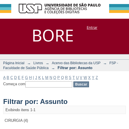
Filtrar por:
Repositório
BORE
Entrar
DSpace/Manakin + Corisco
Assunto
→
→
→
Página Inicial
Livros
Acervo das Bibliotecas da USP
FSP -
→
Filtrar por: Assunto
Faculdade de Saúde Pública
A
B
C
D
E
F
G
H
I
J
K
L
M
N
O
P
Q
R
S
T
U
V
W
X
Y
Z
Começa com
Filtrar por: Assunto
Exibindo itens 1-1
CIRURGIA (4)