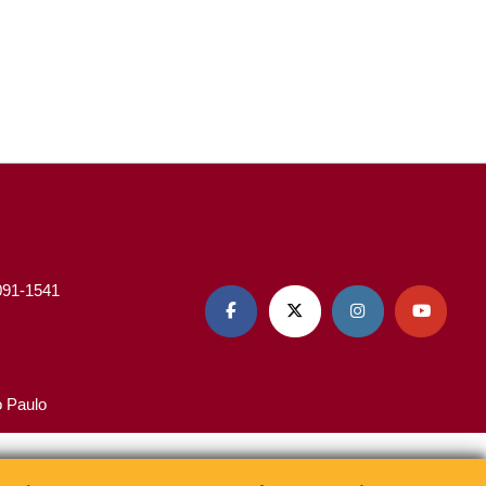
3091-1541




o Paulo