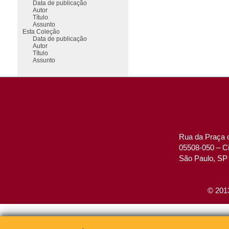
Data de publicação
Autor
Título
Assunto
Esta Coleção
Data de publicação
Autor
Título
Assunto
Rua da Praça d
05508-050 – Ci
São Paulo, SP 
© 2013