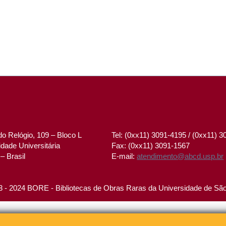
o Relógio, 109 – Bloco L
Tel: (0xx11) 3091-4195 / (0xx11) 
dade Universitária
Fax: (0xx11) 3091-1567
– Brasil
E-mail:
atendimento@abcd.usp.br
 - 2024 BORE - Bibliotecas de Obras Raras da Universidade de Sã