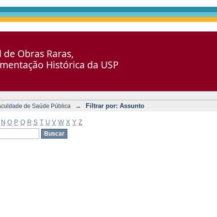
al de Obras Raras,
umentação Histórica da USP
→
Filtrar por: Assunto
aculdade de Saúde Pública
N
O
P
Q
R
S
T
U
V
W
X
Y
Z