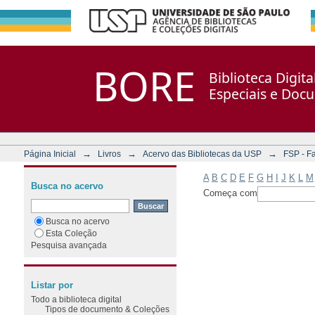
Filtrar por: Assunto
Repositório DSpace/Manakin + Corisco
BORE
Biblioteca Digit
Especiais e Doc
→
→
→
Página Inicial
Livros
Acervo das Bibliotecas da USP
FSP - F
A
B
C
D
E
F
G
H
I
J
K
L
M
Busca no acervo
Começa com
Busca no acervo
Esta Coleção
Pesquisa avançada
Listar por
Todo a biblioteca digital
Tipos de documento & Coleções