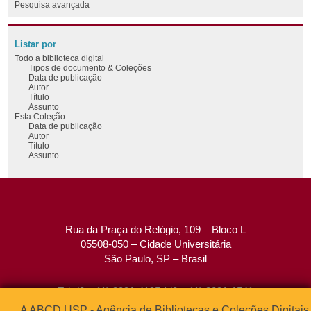
Pesquisa avançada
Listar por
Todo a biblioteca digital
Tipos de documento & Coleções
Data de publicação
Autor
Título
Assunto
Esta Coleção
Data de publicação
Autor
Título
Assunto
Rua da Praça do Relógio, 109 – Bloco L
05508-050 – Cidade Universitária
São Paulo, SP – Brasil
Tel: (0xx11) 3091-4195 / (0xx11) 3091-1541
Fax: (0xx11) 3091-1567
A ABCD USP - Agência de Bibliotecas e Coleções Digitais