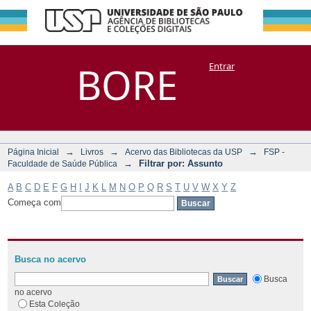
Filtrar por:
Repositório
BORE
Entrar
DSpace/Manakin + Corisco
Assunto
→
→
→
Página Inicial
Livros
Acervo das Bibliotecas da USP
FSP -
→
Filtrar por: Assunto
Faculdade de Saúde Pública
A
B
C
D
E
F
G
H
I
J
K
L
M
N
O
P
Q
R
S
T
U
V
W
X
Y
Z
Começa com
Busca no acervo
Busca
no acervo
Esta Coleção