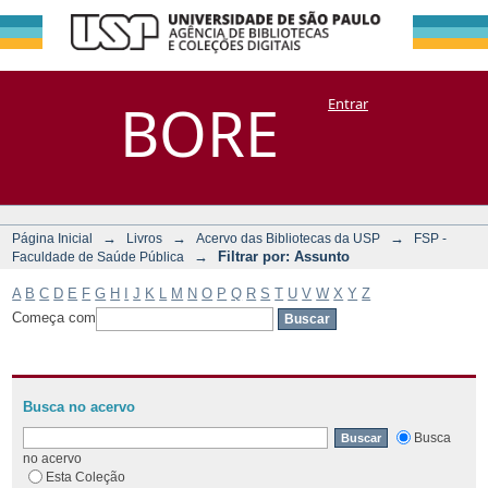
Filtrar por:
Repositório
BORE
Entrar
DSpace/Manakin + Corisco
Assunto
→
→
→
Página Inicial
Livros
Acervo das Bibliotecas da USP
FSP -
→
Filtrar por: Assunto
Faculdade de Saúde Pública
A
B
C
D
E
F
G
H
I
J
K
L
M
N
O
P
Q
R
S
T
U
V
W
X
Y
Z
Começa com
Busca no acervo
Busca
no acervo
Esta Coleção