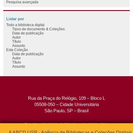
Pesquisa avançada
Listar por
Todo a biblioteca digital
Tipos de documento & Coleções
Data de publicação
Autor
Título
Assunto
Esta Coleção
Data de publicação
Autor
Título
Assunto
Rua da Praça do Relógio, 109 – Bloco L
05508-050 – Cidade Universitária
São Paulo, SP – Brasil
Tel: (0xx11) 3091-4195 / (0xx11) 3091-1541
Fax: (0xx11) 3091-1567
A ABCD USP - Agência de Bibliotecas e Coleções Digitais