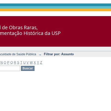
al de Obras Raras,
umentação Histórica da USP
→
Filtrar por: Assunto
aculdade de Saúde Pública
N
O
P
Q
R
S
T
U
V
W
X
Y
Z