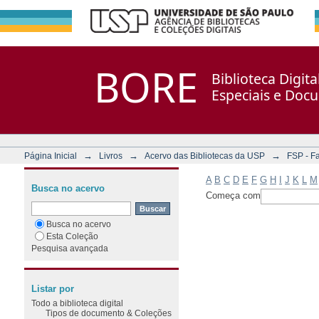
Filtrar por: Assunto
Repositório DSpace/Manakin + Corisco
BORE
Biblioteca Digit
Especiais e Doc
→
→
→
Página Inicial
Livros
Acervo das Bibliotecas da USP
FSP - F
A
B
C
D
E
F
G
H
I
J
K
L
M
Busca no acervo
Começa com
Busca no acervo
Esta Coleção
Pesquisa avançada
Listar por
Todo a biblioteca digital
Tipos de documento & Coleções