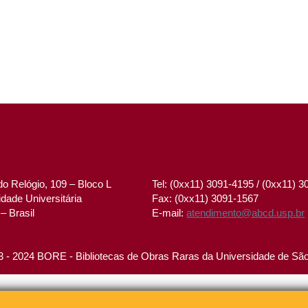
o Relógio, 109 – Bloco L
Tel: (0xx11) 3091-4195 / (0xx11) 
dade Universitária
Fax: (0xx11) 3091-1567
– Brasil
E-mail:
atendimento@abcd.usp.br
 - 2024 BORE - Bibliotecas de Obras Raras da Universidade de Sã