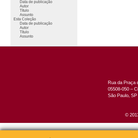
Data de publicação
Autor
Título
Assunto
Esta Coleção
Data de publicação
Autor
Título
Assunto
Rua da Praça d
05508-050 – Ci
São Paulo, SP 
© 2013