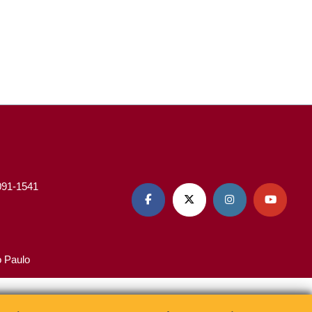
3091-1541




o Paulo