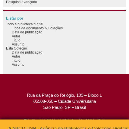
Pesquisa avançada
Listar por
Todo a biblioteca digital
Tipos de documento & Coleções
Data de publicação
Autor
Título
Assunto
Esta Coleção
Data de publicação
Autor
Título
Assunto
Rua da Praça do Relógio, 109 – Bloco L
05508-050 – Cidade Universitária
São Paulo, SP – Brasil
Tel: (0xx11) 3091-4195 / (0xx11) 3091-1541
Fax: (0xx11) 3091-1567
A ABCD USP - Agência de Bibliotecas e Coleções Digitais