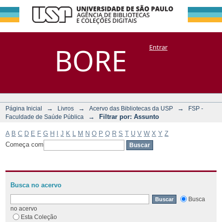
Filtrar por:
Repositório
BORE
Entrar
DSpace/Manakin + Corisco
Assunto
→
→
→
Página Inicial
Livros
Acervo das Bibliotecas da USP
FSP -
→
Filtrar por: Assunto
Faculdade de Saúde Pública
A
B
C
D
E
F
G
H
I
J
K
L
M
N
O
P
Q
R
S
T
U
V
W
X
Y
Z
Começa com
Busca no acervo
Busca
no acervo
Esta Coleção