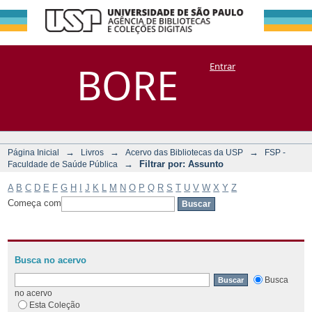
Filtrar por:
Repositório
BORE
Entrar
DSpace/Manakin + Corisco
Assunto
→
→
→
Página Inicial
Livros
Acervo das Bibliotecas da USP
FSP -
→
Filtrar por: Assunto
Faculdade de Saúde Pública
A
B
C
D
E
F
G
H
I
J
K
L
M
N
O
P
Q
R
S
T
U
V
W
X
Y
Z
Começa com
Busca no acervo
Busca
no acervo
Esta Coleção