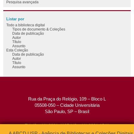
Pesquisa avançada
Listar por
Todo a biblioteca digital
Tipos de documento & Coleções
Data de publicação
Autor
Título
Assunto
Esta Coleção
Data de publicação
Autor
Título
Assunto
Rua da Praça do Relógio, 109 – Bloco L
05508-050 – Cidade Universitária
São Paulo, SP – Brasil
Tel: (0xx11) 3091-4195 / (0xx11) 3091-1541
Fax: (0xx11) 3091-1567
A ABCD USP - Agência de Bibliotecas e Coleções Digitais