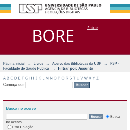
Filtrar por:
Repositório
BORE
Entrar
DSpace/Manakin + Corisco
Assunto
→
→
→
Página Inicial
Livros
Acervo das Bibliotecas da USP
FSP -
→
Filtrar por: Assunto
Faculdade de Saúde Pública
A
B
C
D
E
F
G
H
I
J
K
L
M
N
O
P
Q
R
S
T
U
V
W
X
Y
Z
Começa com
Busca no acervo
Busca
no acervo
Esta Coleção