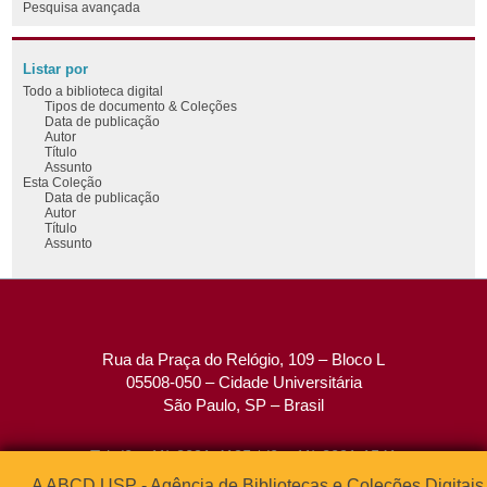
Pesquisa avançada
Listar por
Todo a biblioteca digital
Tipos de documento & Coleções
Data de publicação
Autor
Título
Assunto
Esta Coleção
Data de publicação
Autor
Título
Assunto
Rua da Praça do Relógio, 109 – Bloco L
05508-050 – Cidade Universitária
São Paulo, SP – Brasil
Tel: (0xx11) 3091-4195 / (0xx11) 3091-1541
Fax: (0xx11) 3091-1567
A ABCD USP - Agência de Bibliotecas e Coleções Digitais