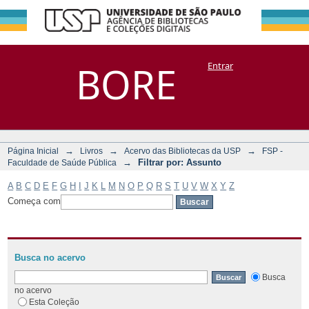
Filtrar por:
Repositório
BORE
Entrar
DSpace/Manakin + Corisco
Assunto
→
→
→
Página Inicial
Livros
Acervo das Bibliotecas da USP
FSP -
→
Filtrar por: Assunto
Faculdade de Saúde Pública
A
B
C
D
E
F
G
H
I
J
K
L
M
N
O
P
Q
R
S
T
U
V
W
X
Y
Z
Começa com
Busca no acervo
Busca
no acervo
Esta Coleção