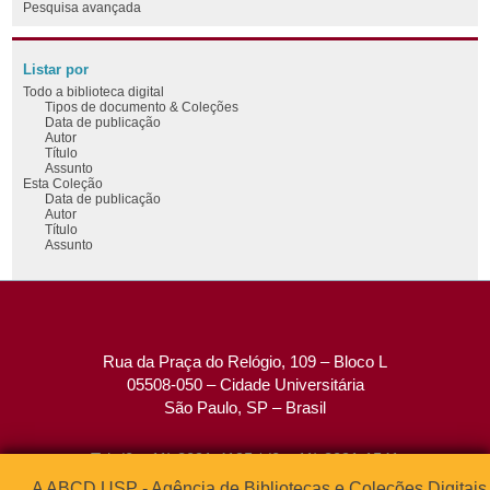
Pesquisa avançada
Listar por
Todo a biblioteca digital
Tipos de documento & Coleções
Data de publicação
Autor
Título
Assunto
Esta Coleção
Data de publicação
Autor
Título
Assunto
Rua da Praça do Relógio, 109 – Bloco L
05508-050 – Cidade Universitária
São Paulo, SP – Brasil
Tel: (0xx11) 3091-4195 / (0xx11) 3091-1541
Fax: (0xx11) 3091-1567
A ABCD USP - Agência de Bibliotecas e Coleções Digitais