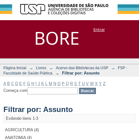
Filtrar por:
Repositório
BORE
Entrar
DSpace/Manakin + Corisco
Assunto
→
→
→
Página Inicial
Livros
Acervo das Bibliotecas da USP
FSP -
→
Filtrar por: Assunto
Faculdade de Saúde Pública
A
B
C
D
E
F
G
H
I
J
K
L
M
N
O
P
Q
R
S
T
U
V
W
X
Y
Z
Começa com
Filtrar por: Assunto
Exibindo itens 1-3
AGRICULTURA (4)
ANATOMIA (4)