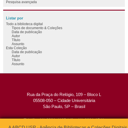
Pesquisa avançada
Listar por
Todo a biblioteca digital
Tipos de documento & Coleções
Data de publicação
Autor
Título
Assunto
Esta Coleção
Data de publicação
Autor
Título
Assunto
Rua da Praça do Relógio, 109 – Bloco L
05508-050 – Cidade Universitária
São Paulo, SP – Brasil
Tel: (0xx11) 3091-4195 / (0xx11) 3091-1541
Fax: (0xx11) 3091-1567
A ABCD USP - Agência de Bibliotecas e Coleções Digitais