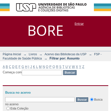
Filtrar por:
Repositório
BORE
Entrar
DSpace/Manakin + Corisco
Assunto
→
→
→
Página Inicial
Livros
Acervo das Bibliotecas da USP
FSP -
→
Filtrar por: Assunto
Faculdade de Saúde Pública
A
B
C
D
E
F
G
H
I
J
K
L
M
N
O
P
Q
R
S
T
U
V
W
X
Y
Z
Começa com
Busca no acervo
Busca
no acervo
Esta Coleção