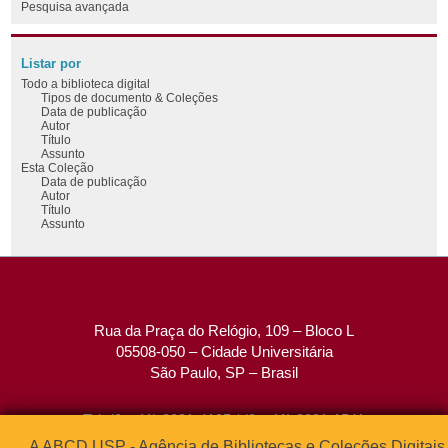
Pesquisa avançada
Listar por
Todo a biblioteca digital
Tipos de documento & Coleções
Data de publicação
Autor
Título
Assunto
Esta Coleção
Data de publicação
Autor
Título
Assunto
Rua da Praça do Relógio, 109 – Bloco L
05508-050 – Cidade Universitária
São Paulo, SP – Brasil
Tel: (0xx11) 3091-4195 / (0xx11) 3091-1541
Fax: (0xx11) 3091-1567
A ABCD USP - Agência de Bibliotecas e Coleções Digitais