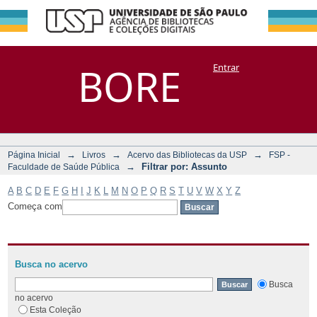
Filtrar por:
Repositório
BORE
Entrar
DSpace/Manakin + Corisco
Assunto
→
→
→
Página Inicial
Livros
Acervo das Bibliotecas da USP
FSP -
→
Filtrar por: Assunto
Faculdade de Saúde Pública
A
B
C
D
E
F
G
H
I
J
K
L
M
N
O
P
Q
R
S
T
U
V
W
X
Y
Z
Começa com
Busca no acervo
Busca
no acervo
Esta Coleção