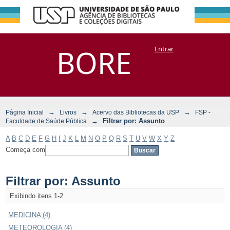
Filtrar por:
Repositório
BORE
Entrar
DSpace/Manakin + Corisco
Assunto
→
→
→
Página Inicial
Livros
Acervo das Bibliotecas da USP
FSP -
→
Filtrar por: Assunto
Faculdade de Saúde Pública
A
B
C
D
E
F
G
H
I
J
K
L
M
N
O
P
Q
R
S
T
U
V
W
X
Y
Z
Começa com
Filtrar por: Assunto
Exibindo itens 1-2
MEDICINA (4)
METEOROLOGIA (4)