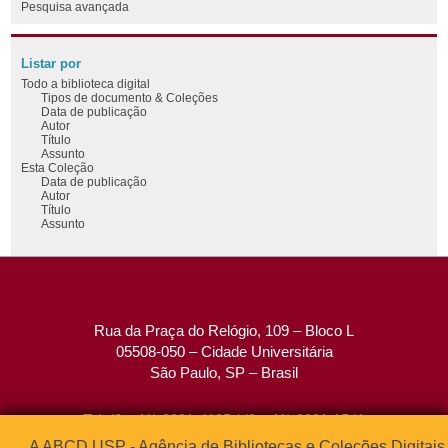
Pesquisa avançada
Listar por
Todo a biblioteca digital
Tipos de documento & Coleções
Data de publicação
Autor
Título
Assunto
Esta Coleção
Data de publicação
Autor
Título
Assunto
Rua da Praça do Relógio, 109 – Bloco L
05508-050 – Cidade Universitária
São Paulo, SP – Brasil
Tel: (0xx11) 3091-4195 / (0xx11) 3091-1541
Fax: (0xx11) 3091-1567
A ABCD USP - Agência de Bibliotecas e Coleções Digitais