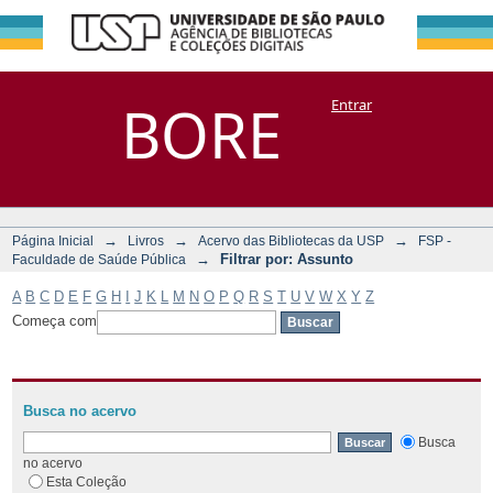
Filtrar por:
Repositório
BORE
Entrar
DSpace/Manakin + Corisco
Assunto
→
→
→
Página Inicial
Livros
Acervo das Bibliotecas da USP
FSP -
→
Filtrar por: Assunto
Faculdade de Saúde Pública
A
B
C
D
E
F
G
H
I
J
K
L
M
N
O
P
Q
R
S
T
U
V
W
X
Y
Z
Começa com
Busca no acervo
Busca
no acervo
Esta Coleção